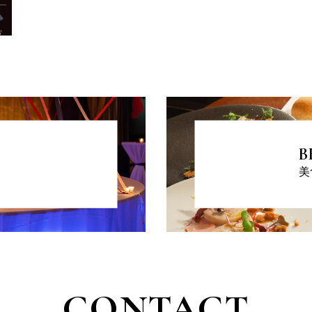
B
美
CONTACT