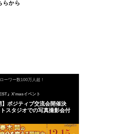
ちらから
ォローワー数100万人超！
WEST』X’masイベント
開】ポジティブ交流会開催決
ォトスタジオでの写真撮影会付