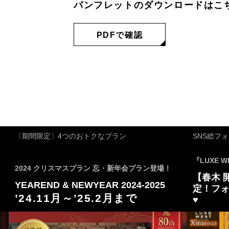
パンフレットのダウンロードは
こ
PDFで確認
〔期間限定〕4つのおトクなプラン
SNS総フ
『LUXE 
2024 クリスマスプラン 忘・新年会プラン登場！
【春木 
YEAREND & NEWYEAR 2024-2025
定！フ
’24.11月～’25.2月まで
♥