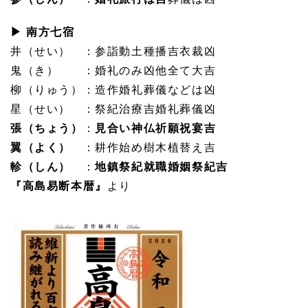
▶ 南方七宿
井（せい） ：参詣動土種播吉衣裁凶
鬼（き） ：婚礼のみ凶他全て大吉
柳（りゅう）：造作婚礼葬儀などは凶
星（せい） ：祭紀治療吉婚礼葬儀凶
張（ちょう）
：
見合い神仏祈願祝宴吉
翼（よく）
：耕作始め樹木植替え吉
軫（しん）
：
地鎮祭紀就職婚姻祭紀吉
『高島易断本暦』
より