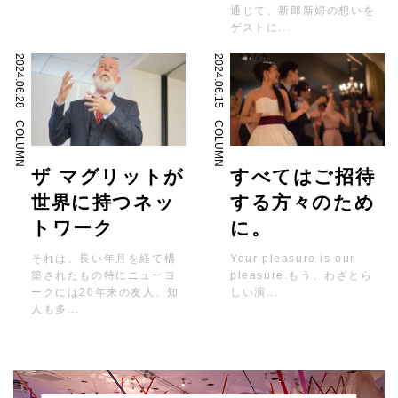
通じて、新郎新婦の想いを
ゲストに...
2024.06.28
2024.06.15
COLUMN
COLUMN
ザ マグリットが
すべてはご招待
世界に持つネッ
する方々のため
トワーク
に。
それは、長い年月を経て構
Your pleasure is our
築されたもの特にニューヨ
pleasure.もう、わざとら
ークには20年来の友人、知
しい演...
人も多...