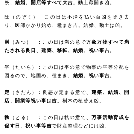
祭、
結婚、開店等すべて大吉
。動土蔵開き凶。
除（のぞく）：この日は不浄を払い百凶を除き去
り、医師かかり始め、種まき吉。結婚、動土は凶。
満
（みつ） ：この日は満の意で
万象万物すべて満
たされる良日
、
建築、移転、結婚、祝い事吉
。
平
（たいら）：この日は平の意で物事の平等分配を
図るので、地固め、種まき、
結婚、祝い事吉
。
定
（さだん）：良悪が定まる意で、
建築、結婚、開
店、開業等祝い事は吉
。樹木の植替え凶。
執
（とる） ：この日は執の意で、
万事活動育成を
促す日
。
祝い事等吉
で財産整理などには凶。