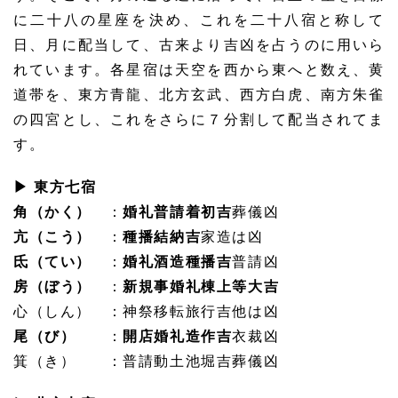
に二十八の星座を決め、これを二十八宿と称して
日、月に配当して、古来より吉凶を占うのに用いら
れています。各星宿は天空を西から東へと数え、黄
道帯を、東方青龍、北方玄武、西方白虎、南方朱雀
の四宮とし、これをさらに７分割して配当されてま
す。
▶ 東方七宿
角（かく）
：
婚礼普請着初吉
葬儀凶
亢（こう）
：
種播結納吉
家造は凶
氐（てい）
：
婚礼酒造種播吉
普請凶
房（ぼう）
：
新規事婚礼棟上等大吉
心（しん） ：神祭移転旅行吉他は凶
尾（び）
：
開店婚礼造作吉
衣裁凶
箕（き） ：普請動土池堀吉葬儀凶