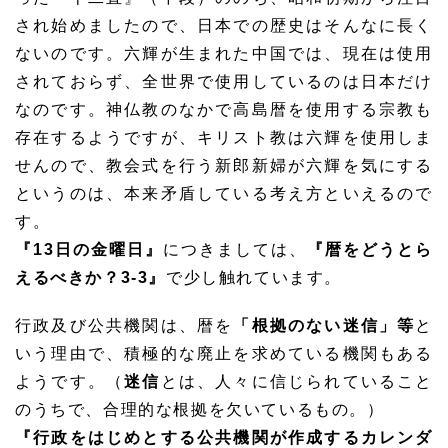
され始めましたので、日本での歴史はそんなに長く
ないのです。六輝が生まれた中国では、現在は使用
されておらず、全世界で使用しているのは日本だけ
なのです。神仏教のなかで高島暦を使用する宗教も
存在するようですが、キリスト教は六輝を使用しま
せんので、教会式を行う新郎新婦が六輝を気にする
というのは、本来矛盾している考え方といえるので
す。
『13日の金曜日』
につきましては、
『暦をどうとら
えるべきか？3-3』
で少し触れています。
行政及び公共機関は、暦を
「根拠のない迷信」等
と
いう理由で、積極的な廃止を求めている機関もある
ようです。（
迷信
とは、人々に信じられていること
のうちで、合理的な根拠を欠いているもの。）
『行政をはじめとする公共機関が作成するカレンダ