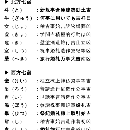
▶ 北方七宿
斗（と）
：
新規事倉庫建築動土吉
牛（ぎゅう）
：
何事に用いても吉祥日
女（じょ） ：稽古事始吉訴訟婚葬凶
虚（きょ） ：学問吉積極的行動は凶
危（き） ：壁塗酒造旅行吉仕立凶
室（しつ） ：祝事婚礼造作祭紀等凶
壁（へき）
：旅行
婚礼万事大吉
南凶
▶ 西方七宿
奎（けい）
：柱立棟上神仏祭事等吉
婁（ろう） ：普請造作庭造作公事吉
胃（い） ：世話事普請造作公事吉
昴（ぼう）
：参詣祝事新規事
婚礼吉
畢（ひつ）
：
祭紀婚礼棟上取引始吉
觜（し） ：稽古事始吉造作着初凶
参（しん）
：
婚礼旅行は吉
葬儀は凶