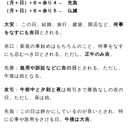
（月＋日）÷６＝余り４→ 先負
（月＋日）÷６＝余り５→ 仏滅
大安
： この日、結婚、旅行、建築、開店など、
何事
をなすにも吉日
とされる。
赤口：新規の事始めはもちろんのこと、何事をなす
にも忌むべき日とされる。ただし、
正午のみ吉
。
先勝：
急用や訴訟などに吉の日
とされる。ただし、
午後は凶となる。
友引
：
午前中と夕刻と夜
は相引きで勝負なしの吉の
日。ただし、昼は凶。
先負：この日は静かにしているのが良いとされ、特
に公事や急用をさける日。
午後は大吉
。