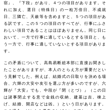
宿』、『下段』があり、４つの項目があります。そ
れに加え、選日（特殊日）の一粒万倍日、不成就
日、三隣亡、天赦等を含めますと、５つの項目があ
る訳です。この５つの項目のすべてが、行事にふさ
わしい項目であることはほぼありません。同じ日に
おいて、一方で行事に適しているとする項目と、も
う一方で、行事に適していないとする項目がありま
す。
この矛盾について、高島易断総本部に直接お聞きし
たことがありますが、本人のとらえ方が重要だとい
う見解でした。例えば、結婚式の日取りを決める場
合、六輝の大安や友引を選ぶ方が多いのですが、六
輝が『大安』でも、中段が『閉（とづ）』（この日
は諸事閉止する意で金銭の収納、建墓は吉。棟上
げ、結婚、開店などは凶。）という日があります。