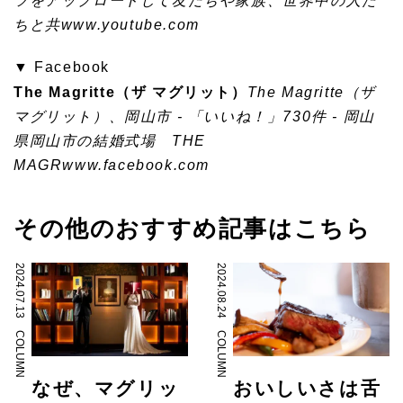
ツをアップロードして友だちや家族、世界中の人た
ちと共
www.youtube.com
▼ Facebook
The Magritte（ザ マグリット）
The Magritte（ザ
マグリット）、岡山市 - 「いいね！」730件 - 岡山
県岡山市の結婚式場 THE
MAGR
www.facebook.com
その他のおすすめ記事はこちら
2024.07.13
2024.08.24
COLUMN
COLUMN
なぜ、マグリッ
おいしいさは舌