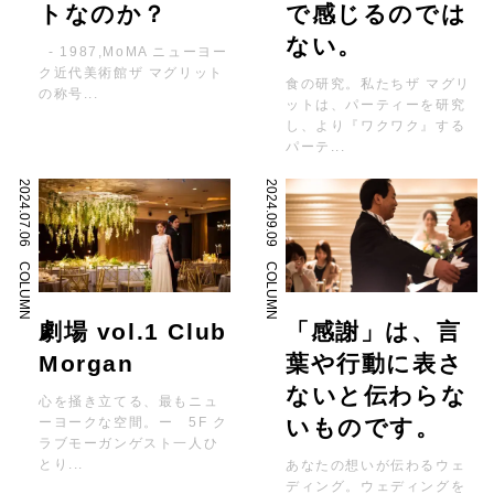
トなのか？
で感じるのでは
ない。
- 1987,MoMA ニューヨー
ク近代美術館ザ マグリット
食の研究。私たちザ マグリ
の称号...
ットは、パーティーを研究
し、より『ワクワク』する
パーテ...
2024.07.06
2024.09.09
COLUMN
COLUMN
劇場 vol.1 Club
「感謝」は、言
Morgan
葉や行動に表さ
ないと伝わらな
心を掻き立てる、最もニュ
ーヨークな空間。ー 5F ク
いものです。
ラブモーガンゲスト一人ひ
とり...
あなたの想いが伝わるウェ
ディング。ウェディングを