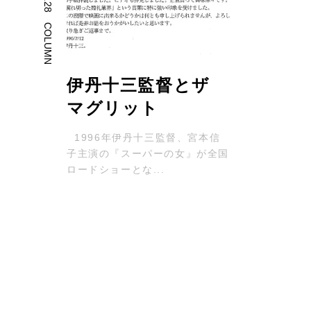
COLUMN
伊丹十三監督とザ
マグリット
い
1996年伊丹十三監督、宮本信
子主演の『スーパーの女』が全国
、
ロードショーとな...