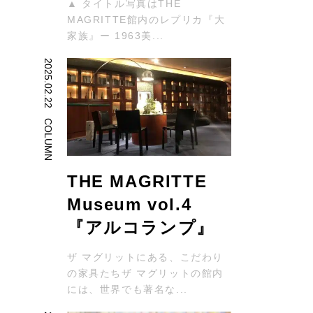
▲ タイトル写真はTHE
』
MAGRITTE館内のレプリカ『大
家族』ー 1963美...
界
2025.02.22
、
COLUMN
と
も
THE MAGRITTE
ト
Museum vol.4
『アルコランプ』
ザ マグリットにある、こだわり
の家具たちザ マグリットの館内
ザ
には、世界でも著名な...
の