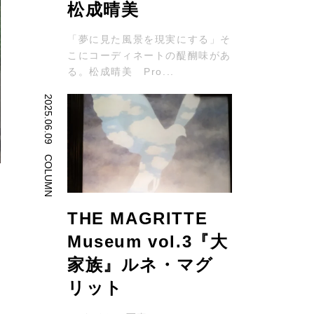
松成晴美
「夢に見た風景を現実にする」そ
こにコーディネートの醍醐味があ
る。松成晴美 Pro...
2025.06.09
COLUMN
あ
THE MAGRITTE
Museum vol.3『大
営
家族』ルネ・マグ
リット
術