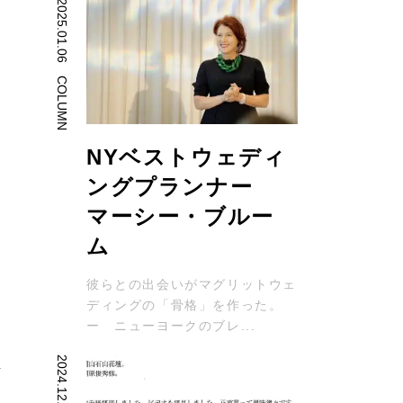
2025.01.06
、
COLUMN
度
NYベストウェディ
来
ングプランナー
い
マーシー・ブルー
ム
彼らとの出会いがマグリットウェ
ディングの「骨格」を作った。
ー ニューヨークのブレ...
2024.12.28