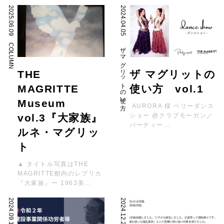
2025.06.09
2024.04.05
COLUMN
ザ マグリットの使い方
THE
ザ マグリットの
MAGRITTE
使い方 vol.1
Museum
AURORA 様 ベリーダンス
vol.3『大家族』
ショー @クラブモーガン／
パーティー...
ルネ・マグリッ
ト
▲ タイトル写真はTHE
MAGRITTE館内のレプリカ
『大家族』ー 1963美...
2024.09.14
2024.12.28