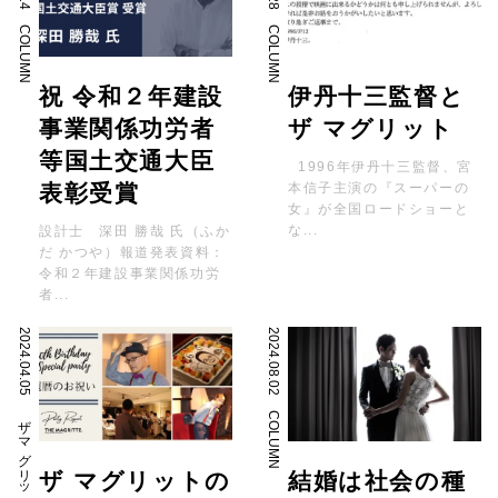
COLUMN
COLUMN
祝 令和２年建設
伊丹十三監督と
事業関係功労者
ザ マグリット
等国土交通大臣
1996年伊丹十三監督、宮
表彰受賞
本信子主演の『スーパーの
女』が全国ロードショーと
な...
設計士 深田 勝哉 氏（ふか
だ かつや）報道発表資料：
令和２年建設事業関係功労
者...
2024.04.05
2024.08.02
ザ マグリットの使い方
COLUMN
ザ マグリットの
結婚は社会の種