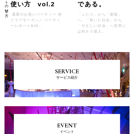
使い方 vol.2
である。
還暦のお祝いパーティー @
「ふたり」から「家族」
クラブモーガン／ パーティ
へ、「乾いた社会」から
ーレポート&nb...
「やさしい社会」へ世界に
は約６５億人...
SERVICE
サービス紹介
EVENT
イベント