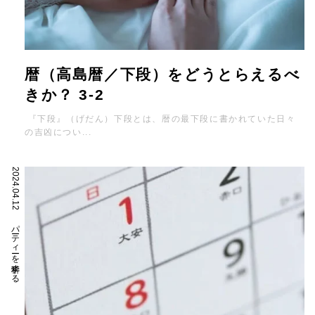
暦（高島暦／下段）をどうとらえるべ
きか？ 3-2
『下段』（げだん）下段とは、暦の最下段に書かれていた日々
の吉凶につい...
2024.04.12
パーティーを科学する