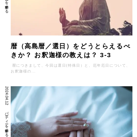
暦（高島暦／選日）をどうとらえるべ
きか？ お釈迦様の教えは？ 3-3
暦につきまして、今回は選日(特殊日）と、厄年厄日について、
お釈迦様の...
2024.04.12
パーティーを科学する