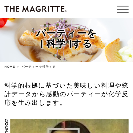
パーティーを
[ 科学 ]する
HOME
パーティーを科学する
科学的根拠に基づいた美味しい料理や統
計データから
感動のパーティーが化学反
応を生み出します。
2024.04.12